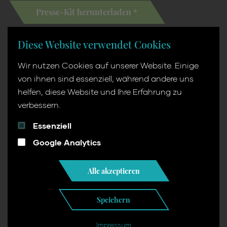
Presse-Kit herunterladen *
Diese Website verwendet Cookies
Wir nutzen Cookies auf unserer Website. Einige
von ihnen sind essenziell, während andere uns
helfen, diese Website und Ihre Erfahrung zu
* Alle Dateien sind zur nicht-kommerziellen Nutzung
verbessern.
freigegeben. Sie haben bereits über uns berichtet?
Essenziell
Dann freuen wir uns über ein Belegexemplar der
Veröffentlichung, gerne auch digital. Texte dürfen auch
Google Analytics
in gekürzter Form oder in Teilen verwendet werden. Als
Bildnachweis verwenden Sie bitte stets „Big Band
Alle akzeptieren
Mülheim“. Vielen Dank für Ihre Unterstützung!
Speichern
Impressum