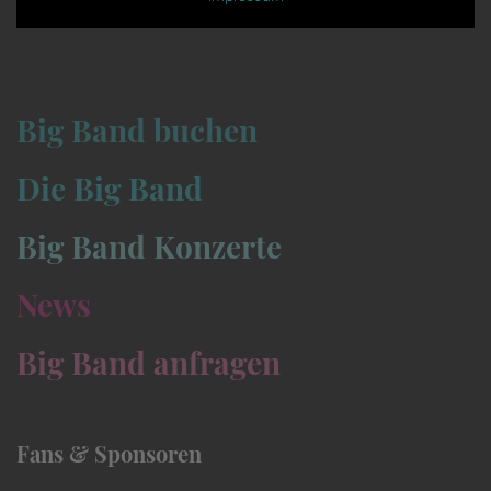
Big Band buchen
Die Big Band
Big Band Konzerte
News
Big Band anfragen
Fans & Sponsoren