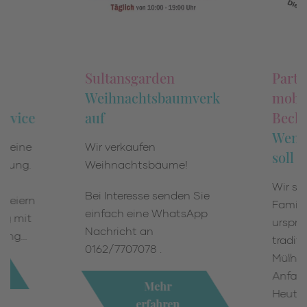
Sultansgarden
Party
Weihnachtsbaumverk
mobi
ervice
auf
Beck
Wenn 
ür eine
Wir verkaufen
soll
ltung.
Weihnachtsbäume!
Wir sin
Bei Interesse senden Sie
Feiern
Famili
einfach eine WhatsApp
ung mit
ursprü
Nachricht an
rung…
traditi
0162/7707078 .
Mülhei
Anfan
Mehr
Heute, 
erfahren